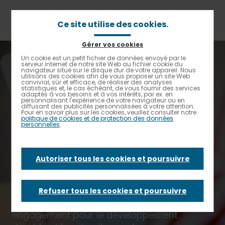
Aller
au
contenu
Ce site utilise des cookies.
principal
Gérer vos cookies
Fil
Accueil
Un projet de restauration sur-mesure
Un cookie est un petit fichier de données envoyé par le
Contrastes renforcés
d'Ariane
serveur internet de notre site Web au fichier cookie du
La transparence pour votre projet
navigateur situé sur le disque dur de votre appareil. Nous
utilisons des cookies afin de vous proposer un site Web
convivial, sûr et efficace, de réaliser des analyses
La transparence
statistiques et, le cas échéant, de vous fournir des services
adaptés à vos besoins et à vos intérêts, par ex. en
personnalisant l'expérience de votre navigateur ou en
diffusant des publicités personnalisées à votre attention.
Pour en savoir plus sur les cookies, veuillez consulter notre
pour votre projet
politique de cookies et de protection des données
personnelles
.
Autoriser tous les cookies et poursuivre
Parce qu’Elior ne s’engage pas à la légère,
nous consignons toutes nos promesses sur
notre outil Partnero pour vous permettre de
Refuser tous les cookies et poursuivre
suivre jour après jour la qualité de notre
engagement pour le développement