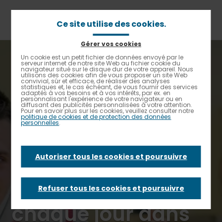
Aller
au
contenu
Ce site utilise des cookies.
principal
Gérer vos cookies
Fil
Accueil
Un cookie est un petit fichier de données envoyé par le
Contrastes renforcés
d'Ariane
serveur internet de notre site Web au fichier cookie du
Elior inaugure une nouvelle Pépinière du goût à Épinal :
navigateur situé sur le disque dur de votre appareil. Nous
mieux se nourrir chaque jour dans les Vosges !
utilisons des cookies afin de vous proposer un site Web
convivial, sûr et efficace, de réaliser des analyses
statistiques et, le cas échéant, de vous fournir des services
adaptés à vos besoins et à vos intérêts, par ex. en
Elior inaugure une
personnalisant l'expérience de votre navigateur ou en
diffusant des publicités personnalisées à votre attention.
Pour en savoir plus sur les cookies, veuillez consulter notre
politique de cookies et de protection des données
nouvelle Pépinière
personnelles
.
du goût à Épinal :
Autoriser tous les cookies et poursuivre
mieux se nourrir
Refuser tous les cookies et poursuivre
chaque jour dans