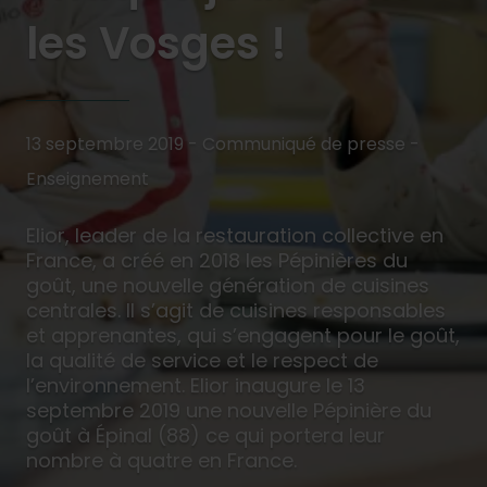
les Vosges !
13 septembre 2019 - Communiqué de presse -
Enseignement
Elior, leader de la restauration collective en
France, a créé en 2018 les Pépinières du
goût, une nouvelle génération de cuisines
centrales. Il s’agit de cuisines responsables
et apprenantes, qui s’engagent pour le goût,
la qualité de service et le respect de
l’environnement. Elior inaugure le 13
septembre 2019 une nouvelle Pépinière du
goût à Épinal (88) ce qui portera leur
nombre à quatre en France.