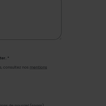
er. *
ts, consultez nos
mentions
ssions de pourriel (spam)