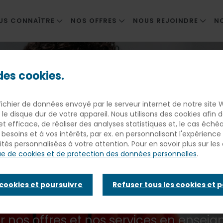
US CONNAÎTRE
NOS OFFRES
NOUS REJOINDRE
N
MER SA TERRE
ENTREPRISES
NOS MÉTIERS
seignement
TRE HISTOIRE
COLLECTIVITÉS ET ENSEIGNEMENT PRIV
NOS OFFRES D'EMPLOI
 des cookies.
OUVERNANCE
SANTÉ ET MÉDICO-SOCIAL
ESPACE CANDIDAT
fichier de données envoyé par le serveur internet de notre site 
MARCHÉ PÉNITENTIAIRE
 le disque dur de votre appareil. Nous utilisons des cookies afin
 et efficace, de réaliser des analyses statistiques et, le cas éché
 : enseigneme
besoins et à vos intérêts, par ex. en personnalisant l'expérienc
ités personnalisées à votre attention. Pour en savoir plus sur les 
que de cookies et de protection des données personnelles
.
 cookies et poursuivre
Refuser tous les cookies et 
tion privée, contactez un commercial d’
ur nos offres et nos services en ensei