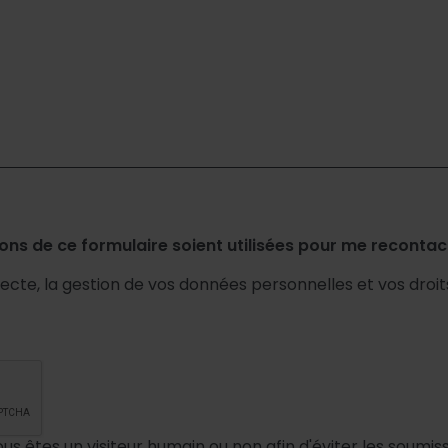
ons de ce formulaire soient utilisées pour me recontact
llecte, la gestion de vos données personnelles et vos droi
vous êtes un visiteur humain ou non afin d'éviter les soumi