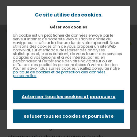
Aller
au
contenu
Ce site utilise des cookies.
principal
Gérer vos cookies
Fil
Accueil
Contacter Elior
Contact : RSE
Un cookie est un petit fichier de données envoyé par le
Contrastes renforcés
d'Ariane
serveur internet de notre site Web au fichier cookie du
navigateur situé sur le disque dur de votre appareil. Nous
utilisons des cookies afin de vous proposer un site Web
Contact : RSE
convivial, sûr et efficace, de réaliser des analyses
statistiques et, le cas échéant, de vous fournir des services
adaptés à vos besoins et à vos intérêts, par ex. en
personnalisant l'expérience de votre navigateur ou en
diffusant des publicités personnalisées à votre attention.
Pour en savoir plus sur les cookies, veuillez consulter notre
politique de cookies et de protection des données
personnelles
.
Actionnaire, ONG, agence de notation,
obtenez des informations sur la stratégie
RSE de l’entreprise, le Positive Foodprint Plan.
Autoriser tous les cookies et poursuivre
Refuser tous les cookies et poursuivre
Merci de renseigner un maximum de
champs afin de nous permettre de