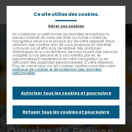
Aller
au
contenu
Ce site utilise des cookies.
principal
Gérer vos cookies
Fil
Accueil
Un cookie est un petit fichier de données envoyé par le
Contrastes renforcés
d'Ariane
serveur internet de notre site Web au fichier cookie du
Elior lance son activité Traiteur et nomme Stéphane
navigateur situé sur le disque dur de votre appareil. Nous
Duval, Meilleur Ouvrier de France, comme Chef Exécutif
utilisons des cookies afin de vous proposer un site Web
Traiteur
convivial, sûr et efficace, de réaliser des analyses
statistiques et, le cas échéant, de vous fournir des services
adaptés à vos besoins et à vos intérêts, par ex. en
personnalisant l'expérience de votre navigateur ou en
Elior lance son
diffusant des publicités personnalisées à votre attention.
Pour en savoir plus sur les cookies, veuillez consulter notre
politique de cookies et de protection des données
personnelles
.
activité Traiteur et
Autoriser tous les cookies et poursuivre
nomme Stéphane
Duval, Meilleur
Refuser tous les cookies et poursuivre