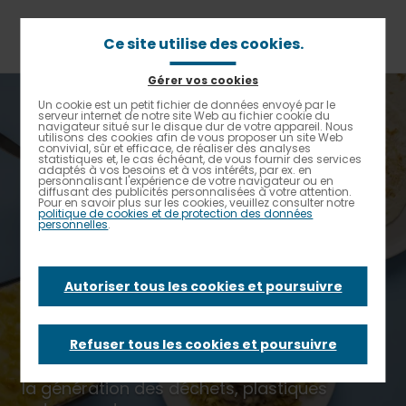
Aller
au
contenu
Ce site utilise des cookies.
principal
Gérer vos cookies
Fil
Accueil
Réduire le gaspillage et l'usage du plastique
Un cookie est un petit fichier de données envoyé par le
Contrastes renforcés
d'Ariane
serveur internet de notre site Web au fichier cookie du
Des emballages plus durables
navigateur situé sur le disque dur de votre appareil. Nous
utilisons des cookies afin de vous proposer un site Web
convivial, sûr et efficace, de réaliser des analyses
Des emballages
statistiques et, le cas échéant, de vous fournir des services
adaptés à vos besoins et à vos intérêts, par ex. en
personnalisant l'expérience de votre navigateur ou en
diffusant des publicités personnalisées à votre attention.
Pour en savoir plus sur les cookies, veuillez consulter notre
plus durables
politique de cookies et de protection des données
personnelles
.
Autoriser tous les cookies et poursuivre
Nous sommes convaincus que le
développement d’une économie circulaire
passe par la réinvention des habitudes de
Refuser tous les cookies et poursuivre
consommation des convives afin de limiter
la génération des déchets, plastiques