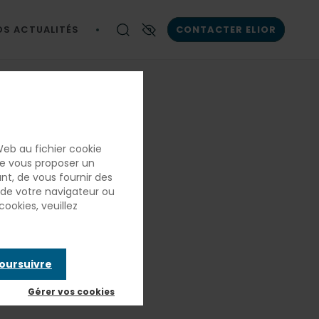
OS ACTUALITÉS
CONTACTER ELIOR
Contrastes renforcés
n
É
Web au fichier cookie
 de vous proposer un
ant, de vous fournir des
France
e de votre navigateur ou
cookies, veuillez
fondée
poursuivre
Gérer vos cookies