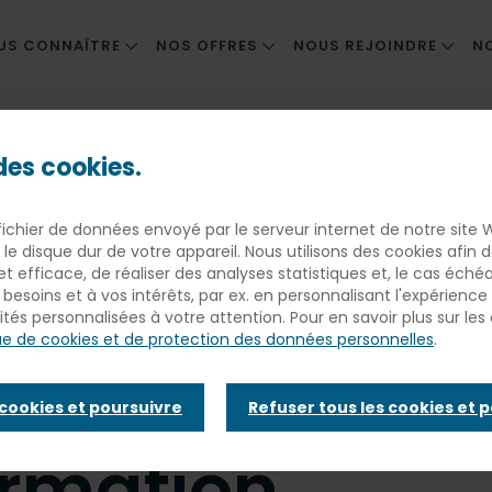
US CONNAÎTRE
NOS OFFRES
NOUS REJOINDRE
N
MER SA TERRE
ENTREPRISES
NOS MÉTIERS
ux talents en France par une stratégie RH fondée sur la formatio
TRE HISTOIRE
COLLECTIVITÉS ET ENSEIGNEMENT PRIV
NOS OFFRES D'EMPLOI
 des cookies.
OUVERNANCE
SANTÉ ET MÉDICO-SOCIAL
ESPACE CANDIDAT
oup séduit de
fichier de données envoyé par le serveur internet de notre site 
MARCHÉ PÉNITENTIAIRE
 le disque dur de votre appareil. Nous utilisons des cookies afin
 et efficace, de réaliser des analyses statistiques et, le cas éché
x talents en 
besoins et à vos intérêts, par ex. en personnalisant l'expérienc
ités personnalisées à votre attention. Pour en savoir plus sur les 
que de cookies et de protection des données personnelles
.
 stratégie RH 
 cookies et poursuivre
Refuser tous les cookies et 
ormation