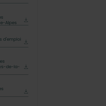
es
ne-Alpes
es d'emploi
res
ays-de-la-
es