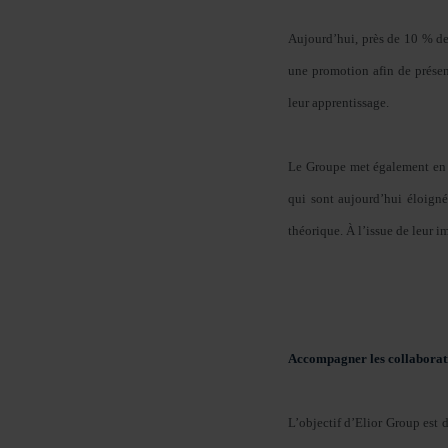
Aujourd’hui, près de 10 % d
une promotion afin de présent
leur apprentissage.
Le Groupe met également en pl
qui sont aujourd’hui éloigné
théorique. À l’issue de leur 
Accompagner les collaboratri
L’objectif d’Elior Group est d