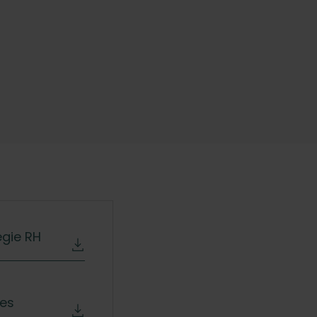
égie RH
res