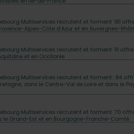
onibles en Île-de-France
chebourg Multiservices recrutent et forment 181 offr
Provence-Alpes-Côte d’Azur et en Auvergnes-Rhô
chebourg Multiservices recrutent et forment 111 offr
quitaine et en Occitanie
chebourg Multiservices recrutent et forment : 84 off
retagne, dans le Centre-Val de Loire et dans le P
chebourg Multiservices recrutent et forment 70 offr
s le Grand-Est et en Bourgogne-Franche-Comté