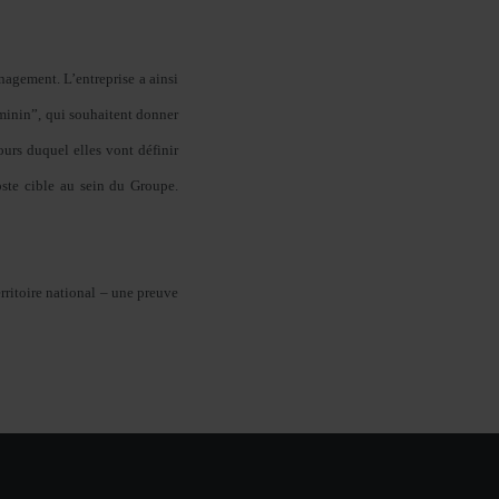
nagement. L’entreprise a ainsi
minin”, qui souhaitent donner
urs duquel elles vont définir
oste cible au sein du Groupe.
rritoire national – une preuve