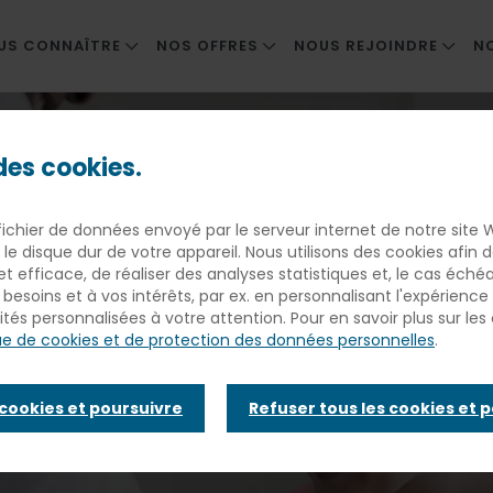
US CONNAÎTRE
NOS OFFRES
NOUS REJOINDRE
N
MER SA TERRE
ENTREPRISES
NOS MÉTIERS
ir aux personnes sous chimiothérapie
TRE HISTOIRE
COLLECTIVITÉS ET ENSEIGNEMENT PRIV
NOS OFFRES D'EMPLOI
 des cookies.
OUVERNANCE
SANTÉ ET MÉDICO-SOCIAL
ESPACE CANDIDAT
 le goût de s
fichier de données envoyé par le serveur internet de notre site 
MARCHÉ PÉNITENTIAIRE
 le disque dur de votre appareil. Nous utilisons des cookies afin
 et efficace, de réaliser des analyses statistiques et, le cas éché
sonnes sous
besoins et à vos intérêts, par ex. en personnalisant l'expérienc
ités personnalisées à votre attention. Pour en savoir plus sur les 
que de cookies et de protection des données personnelles
.
hérapie
 cookies et poursuivre
Refuser tous les cookies et 