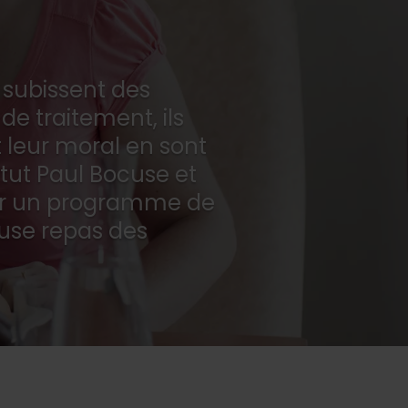
 subissent des
de traitement, ils
et leur moral en sont
titut Paul Bocuse et
ner un programme de
ause repas des