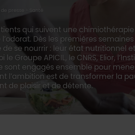
 de presse -
Santé
atients qui suivent une chimiothérapie
 l’odorat. Dès les premières semaines 
de se nourrir : leur état nutritionnel 
i le Groupe APICIL, le CNRS, Elior, l’Ins
 1 se sont engagés ensemble pour me
ont l’ambition est de transformer la p
 de plaisir et de détente.