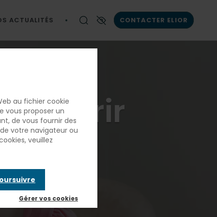
OS ACTUALITÉS
CONTACTER ELIOR
Contrastes renforcés
É
e nourrir
Web au fichier cookie
 de vous proposer un
ant, de vous fournir des
e de votre navigateur ou
cookies, veuillez
poursuivre
Gérer vos cookies