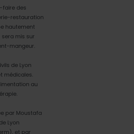
r-faire des
erie-restauration
ipe hautement
t sera mis sur
ient-mangeur.
vils de Lyon
t médicales.
alimentation au
érapie.
gée par Moustafa
de Lyon
erm), et par