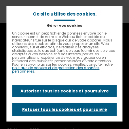
Aller
au
contenu
Ce site utilise des cookies.
principal
Gérer vos cookies
Fil
Accueil
Un cookie est un petit fichier de données envoyé par le
Contrastes renforcés
d'Ariane
serveur internet de notre site Web au fichier cookie du
Avec Elior, constitue ton binôme pour parler d’avenir
navigateur situé sur le disque dur de votre appareil. Nous
utilisons des cookies afin de vous proposer un site Web
convivial, sûr et efficace, de réaliser des analyses
Avec Elior,
statistiques et, le cas échéant, de vous fournir des services
adaptés à vos besoins et à vos intérêts, par ex. en
personnalisant l'expérience de votre navigateur ou en
diffusant des publicités personnalisées à votre attention.
Pour en savoir plus sur les cookies, veuillez consulter notre
constitue ton
politique de cookies et de protection des données
personnelles
.
binôme pour parler
Autoriser tous les cookies et poursuivre
d’avenir
Refuser tous les cookies et poursuivre