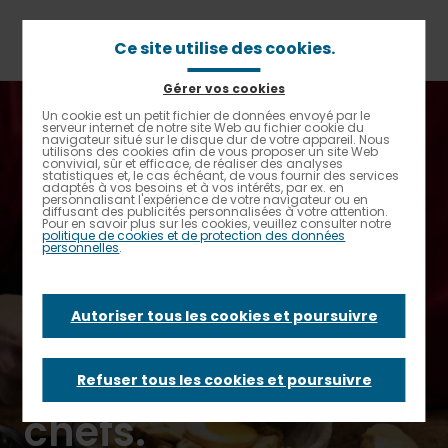
Aller
au
contenu
Ce site utilise des cookies.
principal
Gérer vos cookies
Fil
Accueil
Un cookie est un petit fichier de données envoyé par le
Contrastes renforcés
d'Ariane
serveur internet de notre site Web au fichier cookie du
La nutrition accompagne la transition alimentaire des
navigateur situé sur le disque dur de votre appareil. Nous
chefs.
utilisons des cookies afin de vous proposer un site Web
convivial, sûr et efficace, de réaliser des analyses
statistiques et, le cas échéant, de vous fournir des services
adaptés à vos besoins et à vos intérêts, par ex. en
La nutrition
personnalisant l'expérience de votre navigateur ou en
diffusant des publicités personnalisées à votre attention.
Pour en savoir plus sur les cookies, veuillez consulter notre
politique de cookies et de protection des données
accompagne la
personnelles
.
transition
Autoriser tous les cookies et poursuivre
alimentaire des
Refuser tous les cookies et poursuivre
chefs.