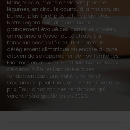
Manger sain, moins de viande, plus de
légumes, en circuits courts, à la maison, au
bureau, plus tard, plus tôt, ne plus jeter...
Notre regard sur l’alimentation a
grandement évolué ces dernières années,
en réponse à l’essor du télétravail, à
l’absolue nécessité de lutter contre le
dérèglement climatique ou encore à l'acte
citoyen de se rapprocher de nos territoires.
Elior met en œuvre la restauration collective
de demain. En restant fidèle à ses
fondamentaux : une cuisine saine et
savoureuse pour tous, accessible à un bon
prix. Tour d’horizon des tendances qui
seront notre quotidien en 2023.