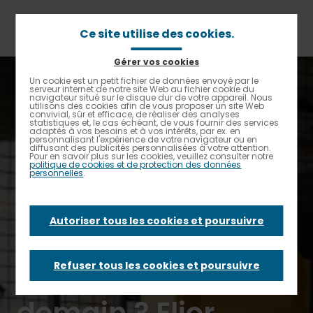
Aller
au
contenu
Ce site utilise des cookies.
principal
Gérer vos cookies
Fil
Accueil
Un cookie est un petit fichier de données envoyé par le
Contrastes renforcés
d'Ariane
serveur internet de notre site Web au fichier cookie du
A quoi ressembleront les restaurants d’entreprises
navigateur situé sur le disque dur de votre appareil. Nous
demain ? Elior présente les nouvelles tendances et les
utilisons des cookies afin de vous proposer un site Web
innovations qui feront 2023.
convivial, sûr et efficace, de réaliser des analyses
statistiques et, le cas échéant, de vous fournir des services
adaptés à vos besoins et à vos intérêts, par ex. en
personnalisant l'expérience de votre navigateur ou en
A quoi
diffusant des publicités personnalisées à votre attention.
Pour en savoir plus sur les cookies, veuillez consulter notre
politique de cookies et de protection des données
personnelles
.
ressembleront les
Autoriser tous les cookies et poursuivre
restaurants
d’entreprises
Refuser tous les cookies et poursuivre